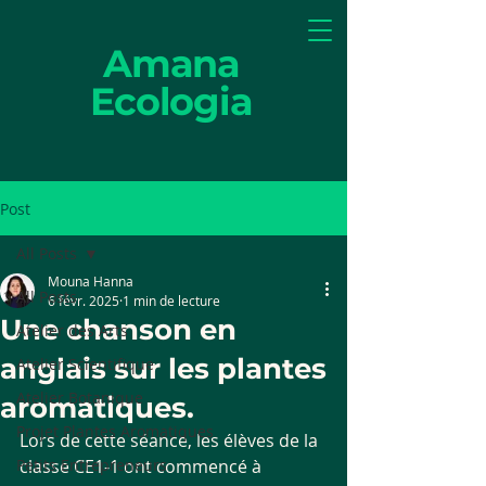
Amana
Ecologia
Post
All Posts
Mouna Hanna
All Posts
6 févr. 2025
1 min de lecture
Une chanson en
Atelier des Arts
anglais sur les plantes
Atelier Scientifique
Atelier Botanique
aromatiques.
Projet Plantes Aromatiques
Lors de cette séance, les élèves de la 
Petits Entrepreneurs
classe CE1-1 ont commencé à 