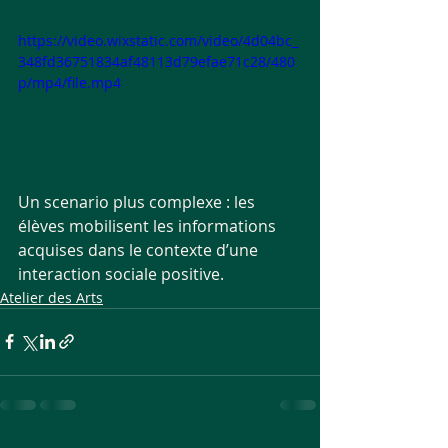
https://video.wixstatic.com/video/4d04bc_
348fd36751834af48113d79efae71c28/480
p/mp4/file.mp4
Un scenario plus complexe : les 
élèves mobilisent les informations 
acquises dans le contexte d’une 
interaction sociale positive.
Atelier des Arts