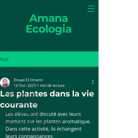
Amana
Ecologia
Post
All Posts
Douae El Hmami
All Posts
18 févr. 2025
1 min de lecture
Les plantes dans la vie
Atelier des Arts
courante
Atelier Scientifique
Atelier Botanique
Les élèves ont discuté avec leurs 
mamans sur les plantes aromatique. 
Projet Plantes Aromatiques
Dans cette activité, ils échangent 
Petits Entrepreneurs
leurs connaissances.