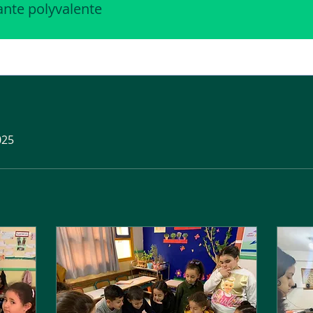
nte polyvalente
025