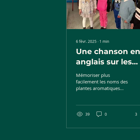
6 févr. 2025
∙
1
min
Une chanson e
anglais sur les
plantes
Mémoriser plus
aromatiques.
facilement les noms des
plantes aromatiques
ainsi que du nouveau
vocabulaire en anglais.
39
0
3