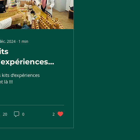
déc. 2024
∙
1
min
its
'expériences
cientifiques
 kits d’expériences
t là !!!
20
0
2