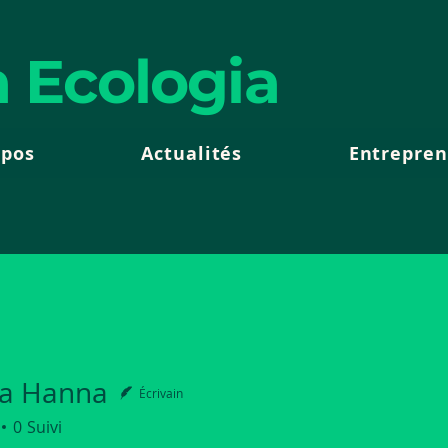
 Ecologia
opos
Actualités
Entrepren
a Hanna
Écrivain
0
Suivi