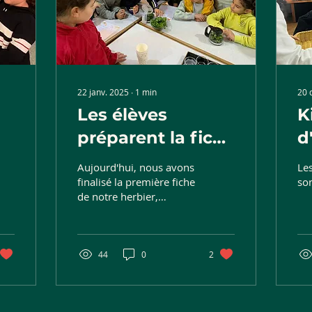
22 janv. 2025
∙
1
min
20 
n
Les élèves
K
préparent la fiche
d
de la menthe.
s
Aujourd'hui, nous avons
Les
finalisé la première fiche
son
de notre herbier,
consacrée à la menthe.
44
0
2