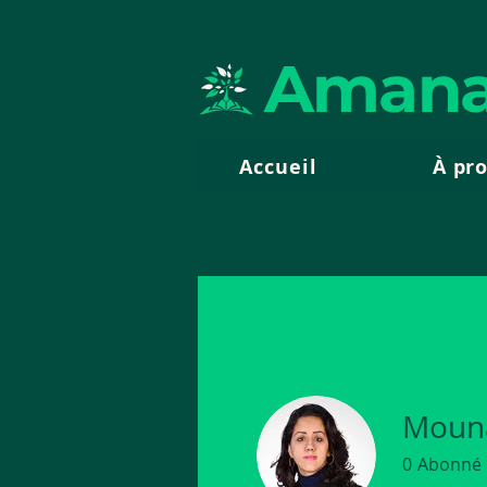
Amana
Accueil
À pr
Moun
0
Abonné