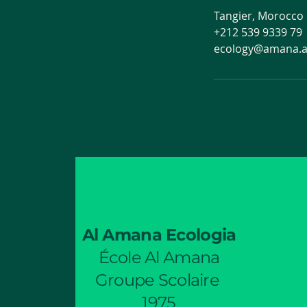
Tangier, Morocco
+212 539 9339 79
ecology@amana.
Al Amana Ecologia
École Al Amana
Groupe Scolaire
1975