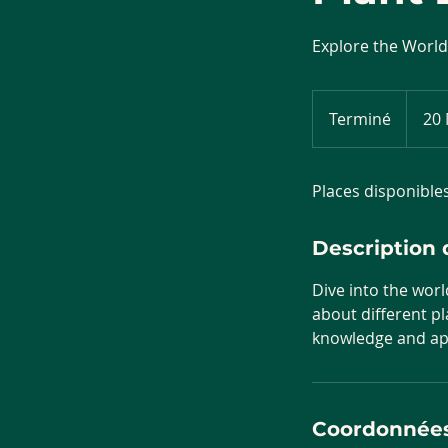
Explore the World
20
dirhams
Terminé
T
20
marocai
e
r
Places disponible
m
i
n
Description 
é
Dive into the worl
about different pl
knowledge and app
Coordonnée