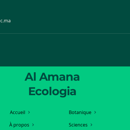
ac.ma
Al Amana
Ecologia
Accueil
Botanique
À propos
Sciences