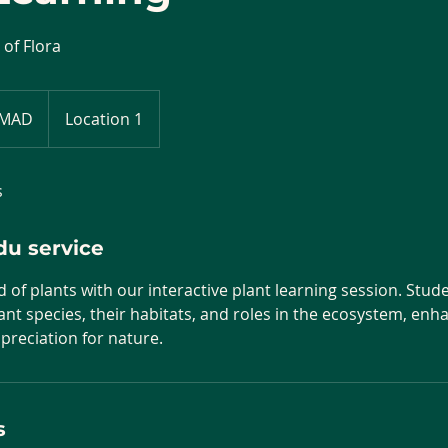
 of Flora
 MAD
Location 1
ns
s
du service
d of plants with our interactive plant learning session. Stude
ant species, their habitats, and roles in the ecosystem, enh
reciation for nature.
s