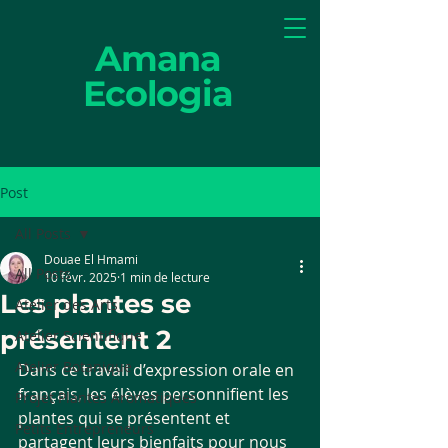
Amana
Ecologia
Post
All Posts
Douae El Hmami
All Posts
10 févr. 2025
1 min de lecture
Les plantes se
Atelier des Arts
présentent 2
Atelier Scientifique
Atelier Botanique
Dans ce travail d’expression orale en 
français, les élèves personnifient les 
Projet Plantes Aromatiques
plantes qui se présentent et 
Petits Entrepreneurs
partagent leurs bienfaits pour nous 