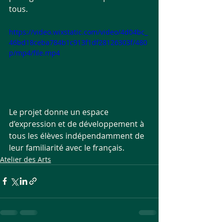
tous.
https://video.wixstatic.com/video/4d04bc_
46bd18ceba784b1c913f1df28126303f/480
p/mp4/file.mp4
Le projet donne un espace 
d’expression et de développement à 
tous les élèves indépendamment de 
leur familiarité avec le français.
Atelier des Arts