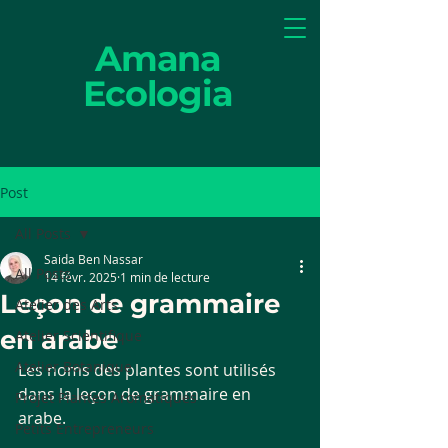
Amana
Ecologia
Post
All Posts
Saida Ben Nassar
All Posts
14 févr. 2025
1 min de lecture
Leçon de grammaire
Atelier des Arts
en arabe
Atelier Scientifique
Atelier Botanique
Les noms des plantes sont utilisés 
dans la leçon de grammaire en 
Projet Plantes Aromatiques
arabe.
Petits Entrepreneurs