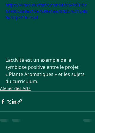
https://video.wixstatic.com/video/4d04bc_
639b0c4a8a214e7689a1aa7802b7c415/48
0p/mp4/file.mp4
L’activité est un exemple de la 
symbiose positive entre le projet 
« Plante Aromatiques » et les sujets 
du curriculum.
Atelier des Arts