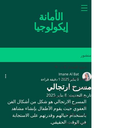
الأمانة
إيكولوجيا
منشور
جميع المشاركات
Imane Al Bat
جميع المشاركات
6 يناير 2025
1 دقيقة قراءة
مسرح ارتجالي
التربية الفنية
تاريخ التحديث:
8 يناير 2025
مشروع النباتات العطرية
المسرح الارتجالي هو شكل من أشكال الفن 
ورشة النباتات
العفوي حيث يقوم الأطفال بإنشاء مشاهد 
ورشة العلوم
باستخدام خيالهم وقدرتهم على الاستجابة 
في الوقت الحقيقي.
مبادرون صغار