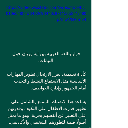
https://video.wixstatic.com/video/4d04bc_
010e548fcfdd4b2c9d440c871150b841/480
p/mp4/file.mp4
حوار باللغة العربية بين آية وريان حول 
النباتات.
كأداة تعليمية، يعزز الارتجال تطوير المهارات 
الأساسية مثل الاستماع النشط والتحدث 
أمام الجمهور وإدارة العواطف.
يساعد هذا الانضباط الممتع والشامل على 
تطوير قدرت الاطفال على التكيف وقدرتهم 
على التعبير عن أنفسهم بحرية، وهو ما يمثل 
أصولًا قيمة لتطورهم الشخصي والأكاديمي.