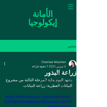
الأمانة
إيكولوجيا
منشور
جميع المشاركات
Chaimae Moumen
جميع المشاركات
6 فبراير 2025
1 دقيقة قراءة
زراعة البذور
التربية الفنية
يشهد اليوم بداية المرحلة الثالثة من مشروع 
مشروع النباتات العطرية
النباتات العطرية: زراعة النباتات.
ورشة النباتات
ورشة العلوم
https://video.wixstatic.com/video/4d04bc_
0cf378803f46488dbeb33b0ebeb84c99/720
مبادرون صغار
p/mp4/file.mp4