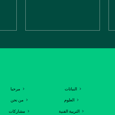
Al Amana
Ecologia
النظاف
زيت زيتون المعطرة بإكليل
الجبل
النباتات
مرحبا
العلوم
من نحن
التربية الفنية
مشاركات