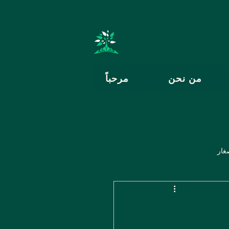
من نحن
مرحباً
غار